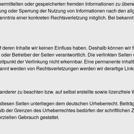
n übermittelten oder gespeicherten fremden Informationen zu üb
rnung oder Sperrung der Nutzung von Informationen nach den al
 Kenntnis einer konkreten Rechtsverletzung möglich. Bei beka
uf deren Inhalte wir keinen Einfluss haben. Deshalb können wi
ter oder Betreiber der Seiten verantwortlich. Die verlinkten Sei
tpunkt der Verlinkung nicht erkennbar. Eine permanente inhaltli
kannt werden von Rechtsverletzungen werden wir derartige Lin
anderer zu beachten bzw. auf selbst erstellte sowie lizenzfreie
 diesen Seiten unterliegen dem deutschen Urheberrecht. Beiträge
lb der Grenzen des Urheberrechtes bedürfen der schriftlichen 
rziellen Gebrauch gestattet.