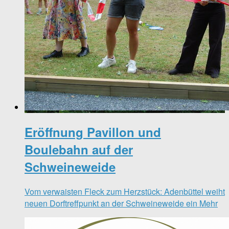
Eröffnung Pavillon und
Boulebahn auf der
Schweineweide
Vom verwaisten Fleck zum Herzstück: Adenbüttel weiht
neuen Dorftreffpunkt an der Schweineweide ein
Mehr